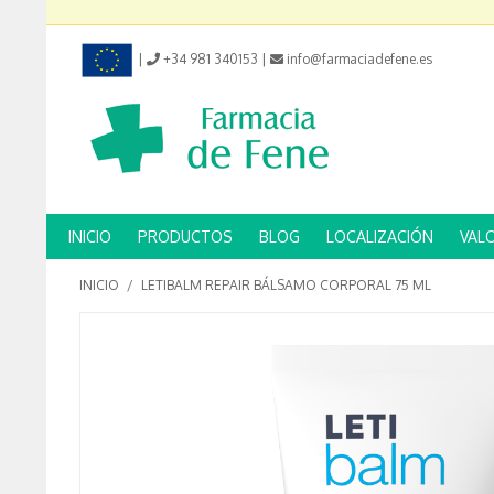
|
+34 981 340153
|
info@farmaciadefene.es
INICIO
PRODUCTOS
BLOG
LOCALIZACIÓN
VAL
INICIO
/
LETIBALM REPAIR BÁLSAMO CORPORAL 75 ML