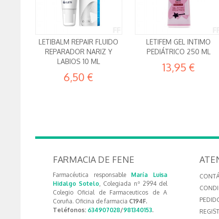
LETIBALM REPAIR FLUIDO
LETIFEM GEL INTIMO
REPARADOR NARIZ Y
PEDIÁTRICO 250 ML
LABIOS 10 ML
13,95 €
6,50 €
FARMACIA DE FENE
ATE
Farmacéutica responsable
María Luisa
CONT
Hidalgo Sotelo
, Colegiada nº 2994 del
CONDI
Colegio Oficial de Farmaceuticos de A
PEDID
Coruña. Oficina de farmacia
C194F.
Teléfonos:
634907028
/
981340153
.
REGIS