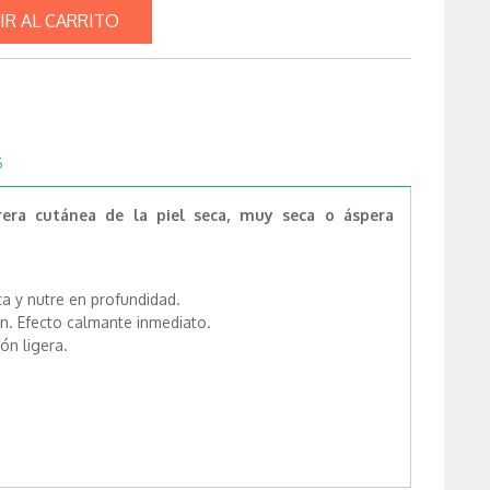
IR AL CARRITO
S
rera cutánea de la piel seca, muy seca o áspera
a y nutre en profundidad.
ción. Efecto calmante inmediato.
ón ligera.