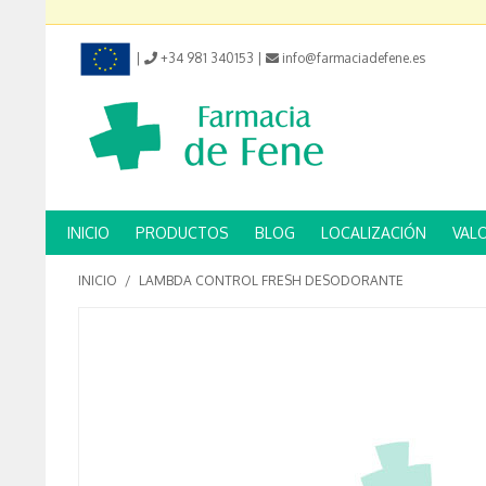
|
+34 981 340153
|
info@farmaciadefene.es
INICIO
PRODUCTOS
BLOG
LOCALIZACIÓN
VAL
INICIO
/
LAMBDA CONTROL FRESH DESODORANTE