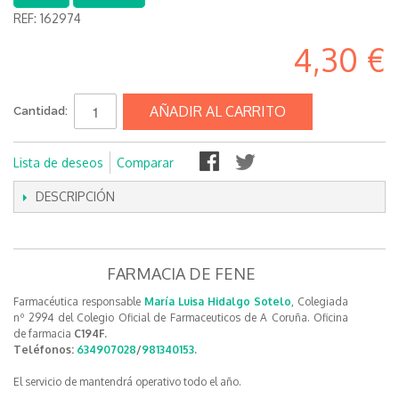
REF:
162974
4,30 €
AÑADIR AL CARRITO
Cantidad:
Lista de deseos
Comparar
DESCRIPCIÓN
FARMACIA DE FENE
Farmacéutica responsable
María Luisa Hidalgo Sotelo
, Colegiada
nº 2994 del Colegio Oficial de Farmaceuticos de A Coruña. Oficina
de farmacia
C194F.
Teléfonos:
634907028
/
981340153
.
El servicio de mantendrá operativo todo el año.