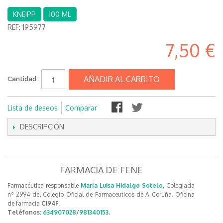
KNEIPP
100 ML
REF:
195977
7,50 €
AÑADIR AL CARRITO
Cantidad:
Lista de deseos
Comparar
DESCRIPCIÓN
FARMACIA DE FENE
Farmacéutica responsable
María Luisa Hidalgo Sotelo
, Colegiada
nº 2994 del Colegio Oficial de Farmaceuticos de A Coruña. Oficina
de farmacia
C194F.
Teléfonos:
634907028
/
981340153
.