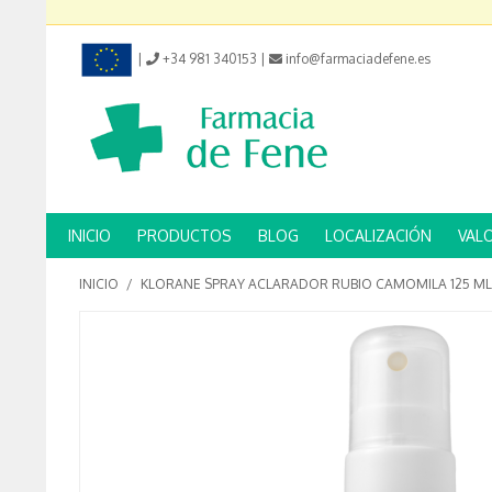
|
+34 981 340153
|
info@farmaciadefene.es
INICIO
PRODUCTOS
BLOG
LOCALIZACIÓN
VAL
INICIO
/
KLORANE SPRAY ACLARADOR RUBIO CAMOMILA 125 ML