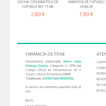
DUCHA CON MANTECA DE
MANTECA DE CUPUAÇU
CUPUAÇU BIO 75 ML
HOJA DE
2,80 €
7,90 €
FARMACIA DE FENE
ATE
Farmacéutica responsable
María Luisa
CONT
Hidalgo Sotelo
, Colegiada nº 2994 del
CONDI
Colegio Oficial de Farmaceuticos de A
PEDID
Coruña. Oficina de farmacia
C194F.
Teléfonos:
634907028
/
981340153
.
REGIS
MI CU
El servicio de mantendrá operativo todo el
BÚSQU
año.
BLOG