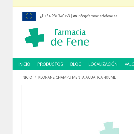
|
+34 981 340153
|
info@farmaciadefene.es
INICIO
PRODUCTOS
BLOG
LOCALIZACIÓN
VAL
INICIO
/
KLORANE CHAMPU MENTA ACUATICA 400ML