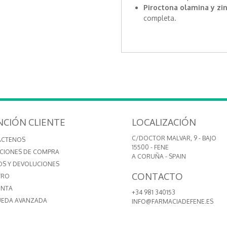
Piroctona olamina y zi
completa.
NCIÓN CLIENTE
LOCALIZACIÓN
C/DOCTOR MALVAR, 9 - BAJO
ÁCTENOS
15500 - FENE
CIONES DE COMPRA
A CORUÑA - SPAIN
OS Y DEVOLUCIONES
CONTACTO
TRO
ENTA
+34 981 340153
EDA AVANZADA
INFO@FARMACIADEFENE.ES