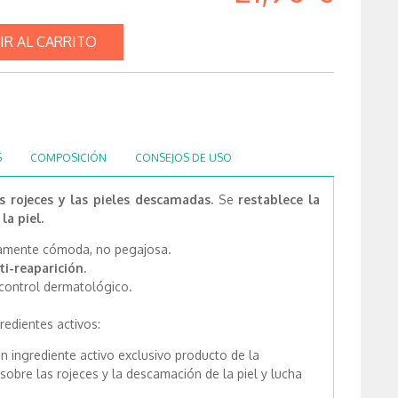
IR AL CARRITO
S
COMPOSICIÓN
CONSEJOS DE USO
s rojeces y las pieles descamadas.
Se
restablece la
a piel.
damente cómoda, no pegajosa.
ti-reaparición
.
control dermatológico.
edientes activos:
un ingrediente activo exclusivo producto de la
sobre las rojeces y la descamación de la piel y lucha