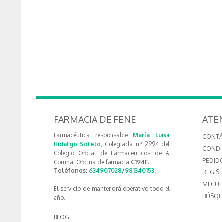
FARMACIA DE FENE
ATE
Farmacéutica responsable
María Luisa
CONT
Hidalgo Sotelo
, Colegiada nº 2994 del
CONDI
Colegio Oficial de Farmaceuticos de A
PEDID
Coruña. Oficina de farmacia
C194F.
Teléfonos:
634907028
/
981340153
.
REGIS
MI CU
El servicio de mantendrá operativo todo el
BÚSQU
año.
BLOG