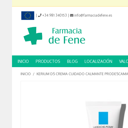
|
+34 981 340153
|
info@farmaciadefene.es
INICIO
PRODUCTOS
BLOG
LOCALIZACIÓN
VAL
INICIO
/
KERIUM DS CREMA CUIDADO CALMANTE PRODESCAMAC