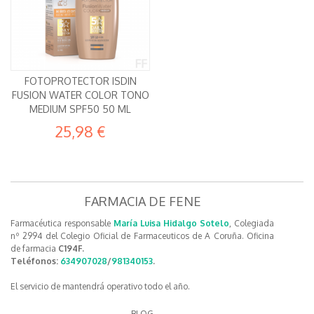
FOTOPROTECTOR ISDIN
FUSION WATER COLOR TONO
MEDIUM SPF50 50 ML
25,98 €
FARMACIA DE FENE
Farmacéutica responsable
María Luisa Hidalgo Sotelo
, Colegiada
nº 2994 del Colegio Oficial de Farmaceuticos de A Coruña. Oficina
de farmacia
C194F.
Teléfonos:
634907028
/
981340153
.
El servicio de mantendrá operativo todo el año.
BLOG