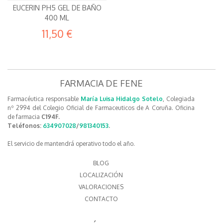
EUCERIN PH5 GEL DE BAÑO
400 ML
11,50 €
FARMACIA DE FENE
Farmacéutica responsable
María Luisa Hidalgo Sotelo
, Colegiada
nº 2994 del Colegio Oficial de Farmaceuticos de A Coruña. Oficina
de farmacia
C194F.
Teléfonos:
634907028
/
981340153
.
El servicio de mantendrá operativo todo el año.
BLOG
LOCALIZACIÓN
VALORACIONES
CONTACTO