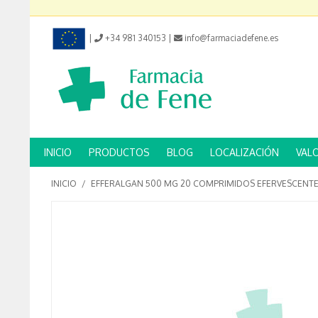
|
+34 981 340153
|
info@farmaciadefene.es
INICIO
PRODUCTOS
BLOG
LOCALIZACIÓN
VAL
INICIO
/
EFFERALGAN 500 MG 20 COMPRIMIDOS EFERVESCENT