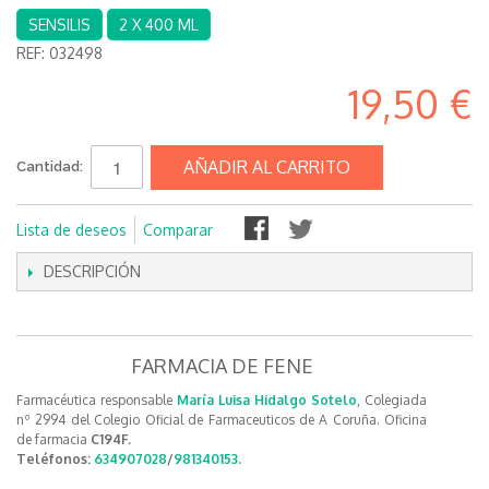
SENSILIS
2 X 400 ML
REF:
032498
19,50 €
AÑADIR AL CARRITO
Cantidad:
Lista de deseos
Comparar
DESCRIPCIÓN
FARMACIA DE FENE
Farmacéutica responsable
María Luisa Hidalgo Sotelo
, Colegiada
nº 2994 del Colegio Oficial de Farmaceuticos de A Coruña. Oficina
de farmacia
C194F.
Teléfonos:
634907028
/
981340153
.