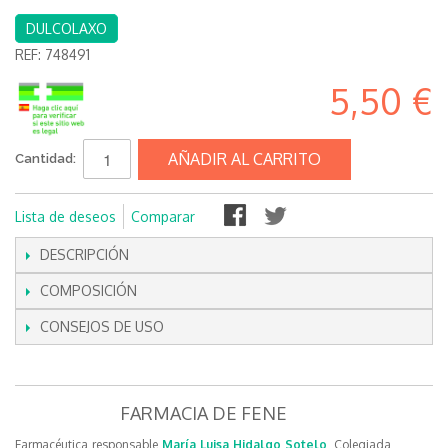
DULCOLAXO
REF:
748491
5,50 €
AÑADIR AL CARRITO
Cantidad:
Lista de deseos
Comparar
DESCRIPCIÓN
COMPOSICIÓN
CONSEJOS DE USO
FARMACIA DE FENE
Farmacéutica responsable
María Luisa Hidalgo Sotelo
, Colegiada