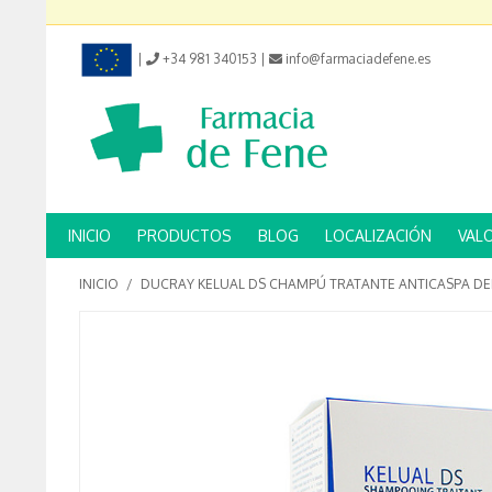
|
+34 981 340153
|
info@farmaciadefene.es
INICIO
PRODUCTOS
BLOG
LOCALIZACIÓN
VAL
INICIO
/
DUCRAY KELUAL DS CHAMPÚ TRATANTE ANTICASPA DER