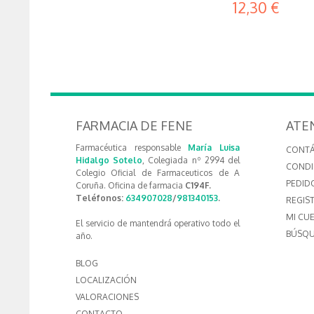
12,30 €
FARMACIA DE FENE
ATE
Farmacéutica responsable
María Luisa
CONT
Hidalgo Sotelo
, Colegiada nº 2994 del
CONDI
Colegio Oficial de Farmaceuticos de A
PEDID
Coruña. Oficina de farmacia
C194F.
Teléfonos:
634907028
/
981340153
.
REGIS
MI CU
El servicio de mantendrá operativo todo el
BÚSQU
año.
BLOG
LOCALIZACIÓN
VALORACIONES
CONTACTO