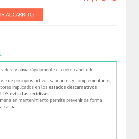
IR AL CARRITO
S
adera y alivia rápidamente el cuero cabelludo.
ase de principios activos saneantes y complementarios,
ctores implicados en los
estados descamativos
l DS
evita las recidivas.
 semana en mantenimiento permite prevenir de forma
la caspa.