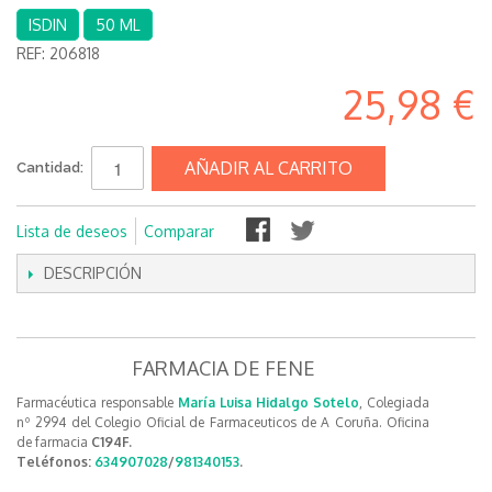
ISDIN
50 ML
REF:
206818
25,98 €
AÑADIR AL CARRITO
Cantidad:
Lista de deseos
Comparar
DESCRIPCIÓN
FARMACIA DE FENE
Farmacéutica responsable
María Luisa Hidalgo Sotelo
, Colegiada
nº 2994 del Colegio Oficial de Farmaceuticos de A Coruña. Oficina
de farmacia
C194F.
Teléfonos:
634907028
/
981340153
.