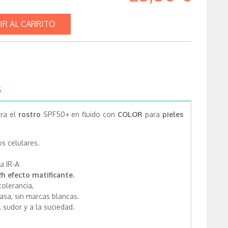
IR AL CARRITO
S
ara el
rostro
SPF50+ en fluido con
COLOR
para
pieles
s celulares.
a IR-A
h efecto matificante.
tolerancia,
asa, sin marcas blancas.
l sudor y a la suciedad.