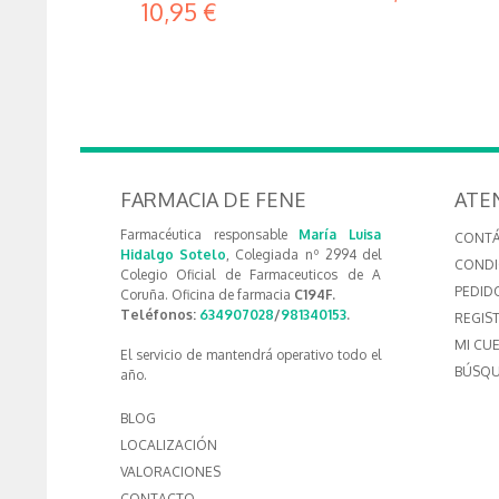
10,95 €
FARMACIA DE FENE
ATE
Farmacéutica responsable
María Luisa
CONT
Hidalgo Sotelo
, Colegiada nº 2994 del
CONDI
Colegio Oficial de Farmaceuticos de A
PEDID
Coruña. Oficina de farmacia
C194F.
Teléfonos:
634907028
/
981340153
.
REGIS
MI CU
El servicio de mantendrá operativo todo el
BÚSQU
año.
BLOG
LOCALIZACIÓN
VALORACIONES
CONTACTO