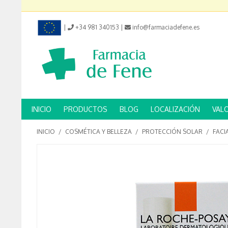
|
+34 981 340153
|
info@farmaciadefene.es
INICIO
PRODUCTOS
BLOG
LOCALIZACIÓN
VAL
INICIO
/
COSMÉTICA Y BELLEZA
/
PROTECCIÓN SOLAR
/
FACI