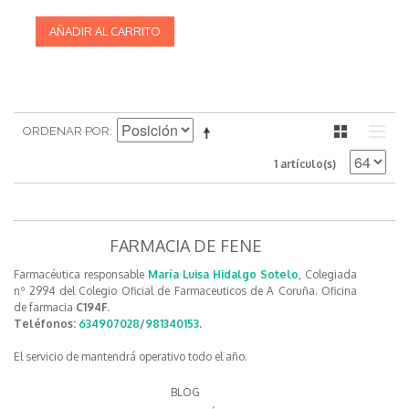
AÑADIR AL CARRITO
ORDENAR POR
1 artículo(s)
FARMACIA DE FENE
Farmacéutica responsable
María Luisa Hidalgo Sotelo
, Colegiada
nº 2994 del Colegio Oficial de Farmaceuticos de A Coruña. Oficina
de farmacia
C194F.
Teléfonos:
634907028
/
981340153
.
El servicio de mantendrá operativo todo el año.
BLOG