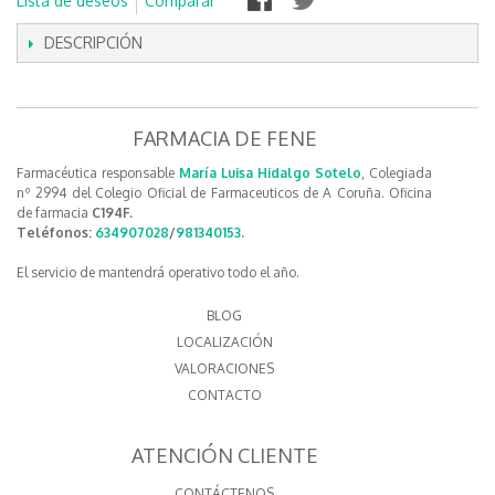
Lista de deseos
Comparar
DESCRIPCIÓN
FARMACIA DE FENE
Farmacéutica responsable
María Luisa Hidalgo Sotelo
, Colegiada
nº 2994 del Colegio Oficial de Farmaceuticos de A Coruña. Oficina
de farmacia
C194F.
Teléfonos:
634907028
/
981340153
.
El servicio de mantendrá operativo todo el año.
BLOG
LOCALIZACIÓN
VALORACIONES
CONTACTO
ATENCIÓN CLIENTE
CONTÁCTENOS