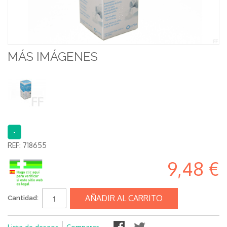
MÁS IMÁGENES
-
REF:
718655
9,48 €
AÑADIR AL CARRITO
Cantidad: