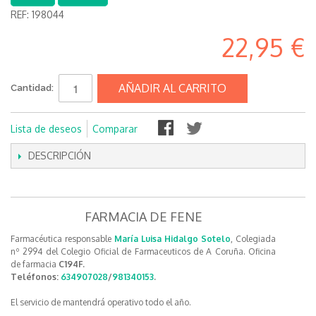
REF:
198044
22,95 €
AÑADIR AL CARRITO
Cantidad:
Lista de deseos
Comparar
DESCRIPCIÓN
FARMACIA DE FENE
Farmacéutica responsable
María Luisa Hidalgo Sotelo
, Colegiada
nº 2994 del Colegio Oficial de Farmaceuticos de A Coruña. Oficina
de farmacia
C194F.
Teléfonos:
634907028
/
981340153
.
El servicio de mantendrá operativo todo el año.