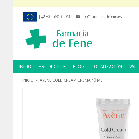
|
+34 981 340153
|
info@farmaciadefene.es
INICIO
PRODUCTOS
BLOG
LOCALIZACIÓN
VAL
INICIO
/
AVENE COLD CREAM CREMA 40 ML