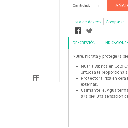
AÑAD
Cantidad:
Lista de deseos
Comparar
DESCRIPCIÓN
INDICACIONE
Nutre, hidrata y protege la pi
Nutritiva:
rica en Cold C
untuosa le proporciona a 
Protectora
: rica en cera
externas.
Calmante:
el Agua termal
a la piel una sensación d