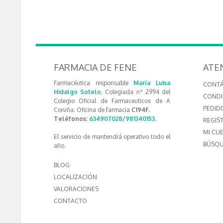
FARMACIA DE FENE
ATE
Farmacéutica responsable
María Luisa
CONT
Hidalgo Sotelo
, Colegiada nº 2994 del
CONDI
Colegio Oficial de Farmaceuticos de A
PEDID
Coruña. Oficina de farmacia
C194F.
Teléfonos:
634907028
/
981340153
.
REGIS
MI CU
El servicio de mantendrá operativo todo el
BÚSQU
año.
BLOG
LOCALIZACIÓN
VALORACIONES
CONTACTO