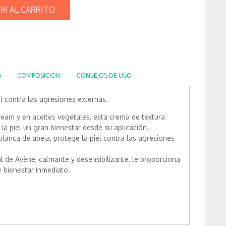
IR AL CARRITO
S
COMPOSICIÓN
CONSEJOS DE USO
el contra las agresiones externas.
ream y en aceites vegetales, esta crema de textura
la piel un gran bienestar desde su aplicación.
 blanca de abeja, protege la piel contra las agresiones
 de Avène, calmante y desensibilizante, le proporciona
e bienestar inmediato.