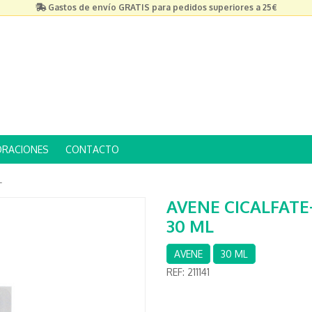
Gastos de envío GRATIS para pedidos superiores a 25€
ORACIONES
CONTACTO
L
AVENE CICALFAT
30 ML
AVENE
30 ML
REF:
211141