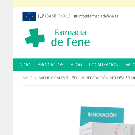
|
+34 981 340153
|
info@farmaciadefene.es
INICIO
PRODUCTOS
BLOG
LOCALIZACIÓN
VAL
INICIO
/
AVENE CICALFATE+ SERUM REPARACIÓN INTENSA 30 M