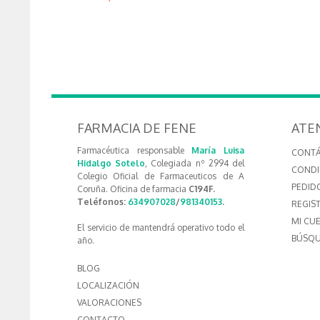
FARMACIA DE FENE
ATE
Farmacéutica responsable
María Luisa
CONT
Hidalgo Sotelo
, Colegiada nº 2994 del
CONDI
Colegio Oficial de Farmaceuticos de A
PEDID
Coruña. Oficina de farmacia
C194F.
Teléfonos:
634907028
/
981340153
.
REGIS
MI CU
El servicio de mantendrá operativo todo el
BÚSQU
año.
BLOG
LOCALIZACIÓN
VALORACIONES
CONTACTO