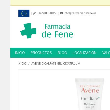
|
+34 981 340153
|
info@farmaciadefene.es
INICIO
PRODUCTOS
BLOG
LOCALIZACIÓN
VAL
INICIO
/
AVENE CICALFATE GEL CICATR.30M