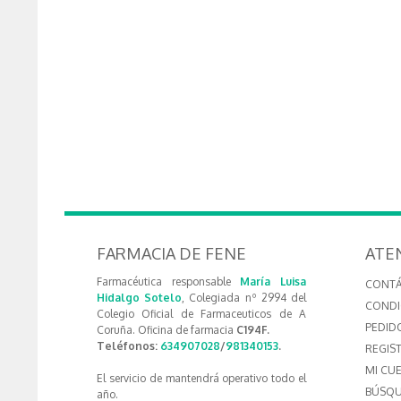
FARMACIA DE FENE
ATE
Farmacéutica responsable
María Luisa
CONT
Hidalgo Sotelo
, Colegiada nº 2994 del
CONDI
Colegio Oficial de Farmaceuticos de A
PEDID
Coruña. Oficina de farmacia
C194F.
Teléfonos:
634907028
/
981340153
.
REGIS
MI CU
El servicio de mantendrá operativo todo el
BÚSQU
año.