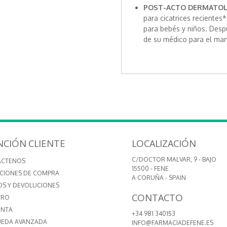
POST-ACTO DERMATOLÓ
para cicatrices recientes
para bebés y niños. Desp
de su médico para el mane
NCIÓN CLIENTE
LOCALIZACIÓN
C/DOCTOR MALVAR, 9 - BAJO
ÁCTENOS
15500 - FENE
CIONES DE COMPRA
A CORUÑA - SPAIN
OS Y DEVOLUCIONES
CONTACTO
TRO
ENTA
+34 981 340153
EDA AVANZADA
INFO@FARMACIADEFENE.ES