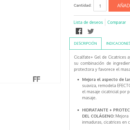
AÑAD
Cantidad:
Lista de deseos
Comparar
DESCRIPCIÓN
INDICACIONE
Cicalfate+ Gel de Cicatrices a
su combinación de ingredien
protectora y favorece el masa
Mejora el aspecto de las
suaviza, remodela EFEC
el masaje cicatricial por 
masaje.
HIDRATANTE + PROTEC
DEL COLÁGENO:
Mejora e
inmaduras, cicatrices en 