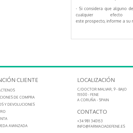
- Si considera que alguno de
cualquier efec
este prospecto, informe a su
NCIÓN CLIENTE
LOCALIZACIÓN
C/DOCTOR MALVAR, 9 - BAJO
ÁCTENOS
15500 - FENE
CIONES DE COMPRA
A CORUÑA - SPAIN
OS Y DEVOLUCIONES
CONTACTO
TRO
ENTA
+34 981 340153
EDA AVANZADA
INFO@FARMACIADEFENE.ES