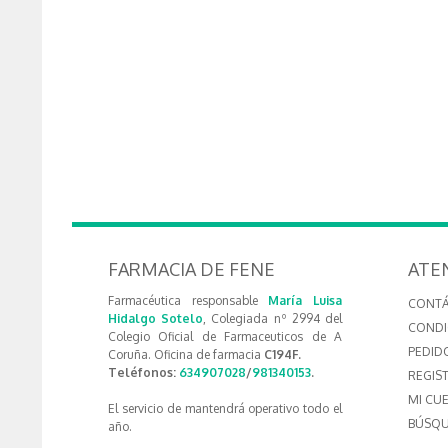
FARMACIA DE FENE
ATE
Farmacéutica responsable
María Luisa
CONT
Hidalgo Sotelo
, Colegiada nº 2994 del
CONDI
Colegio Oficial de Farmaceuticos de A
PEDID
Coruña. Oficina de farmacia
C194F.
Teléfonos:
634907028
/
981340153
.
REGIS
MI CU
El servicio de mantendrá operativo todo el
BÚSQU
año.