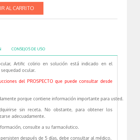
IR AL CARRITO
N
CONSEJOS DE USO
ular, Artific colirio en solución está indicado en el
a sequedad ocular.
rucciones del PROSPECTO que puede consultar desde
damente porque contiene información importante para usted.
uirirse sin receta. No obstante, para obtener los
lizarse adecuadamente.
nformación, consulte a su farmacéutico.
persisten después de 5 días, debe consultar al médico.