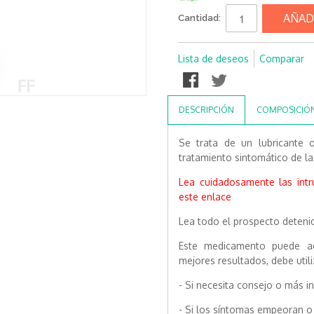
AÑAD
Cantidad:
Lista de deseos
Comparar
DESCRIPCIÓN
COMPOSICIÓ
Se trata de un lubricante oc
tratamiento sintomático de l
Lea cuidadosamente las int
este enlace
Lea todo el prospecto deteni
Este medicamento puede adq
mejores resultados, debe uti
- Si necesita consejo o más i
- Si los síntomas empeoran o 