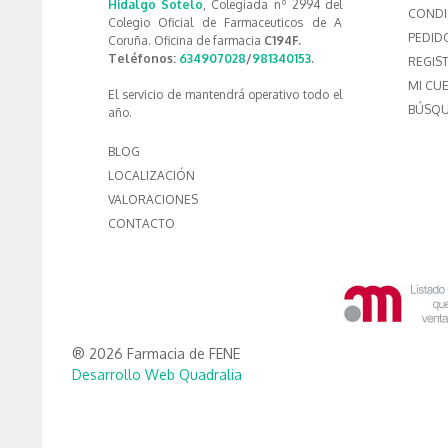
Hidalgo Sotelo
, Colegiada nº 2994 del
CONDI
Colegio Oficial de Farmaceuticos de A
PEDID
Coruña. Oficina de farmacia
C194F.
Teléfonos:
634907028
/
981340153
.
REGIS
MI CU
El servicio de mantendrá operativo todo el
BÚSQU
año.
BLOG
LOCALIZACIÓN
VALORACIONES
CONTACTO
® 2026 Farmacia de FENE
Desarrollo Web Quadralia