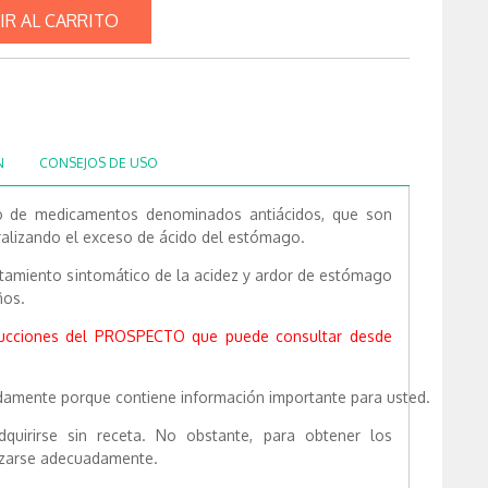
IR AL CARRITO
N
CONSEJOS DE USO
o de medicamentos denominados antiácidos, que son
alizando el exceso de ácido del estómago.
tratamiento sintomático de la acidez y ardor de estómago
ños.
rucciones del PROSPECTO que puede consultar desde
damente porque contiene información importante para usted.
uirirse sin receta. No obstante, para obtener los
lizarse adecuadamente.