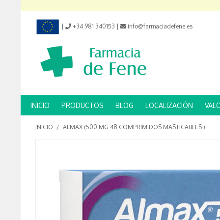
|
+34 981 340153
|
info@farmaciadefene.es
INICIO
PRODUCTOS
BLOG
LOCALIZACIÓN
VAL
INICIO
/
ALMAX (500 MG 48 COMPRIMIDOS MASTICABLES )